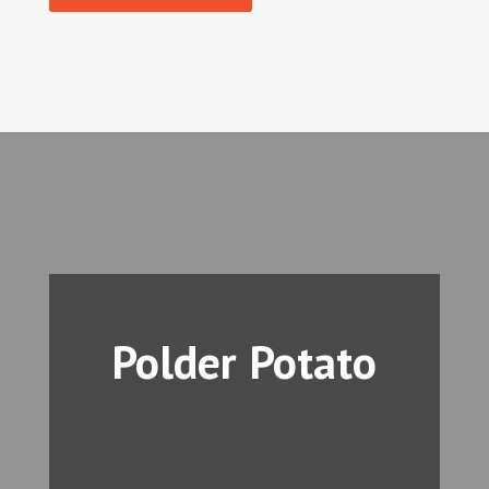
Polder Potato
Contact
T